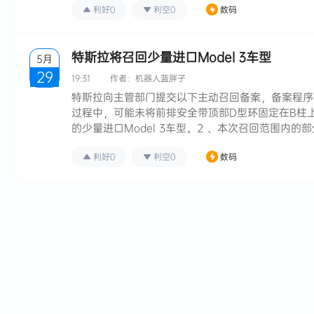
利好
0
利空
0
数码
特斯拉将召回少量进口Model 3车型
5月
29
19:31
作者：
机器人蓝胖子
特斯拉向主管部门提交以下主动召回备案，备案程序
过程中，可能未将前排安全带顶部D型环固定在B柱上的
的少量进口Model 3车型。2 、本次召回范围内的
至11月20日内生产的少量进口Model 3车…
利好
0
利空
0
数码