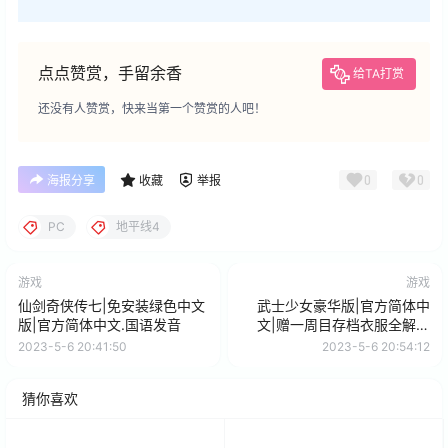
点点赞赏，手留余香
给TA打赏
还没有人赞赏，快来当第一个赞赏的人吧！
0
0
海报分享
收藏
举报
PC
地平线4
游戏
游戏
仙剑奇侠传七|免安装绿色中文
武士少女豪华版|官方简体中
版|官方简体中文.国语发音
文|赠一周目存档衣服全解锁
+武器全满级
2023-5-6 20:41:50
2023-5-6 20:54:12
猜你喜欢