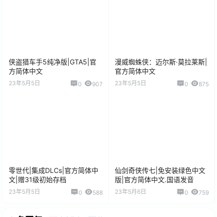
侠盗猎车手5纯净版|GTA5|官
漫威蜘蛛侠：迈尔斯·莫拉莱斯|
方简体中文
官方简体中文
23年5月5日
23年5月5日
0
907
0
875
零世代|集成DLCs|官方简体中
仙剑奇侠传七|免安装绿色中文
文|赠31级初始存档
版|官方简体中文.国语发音
23年5月5日
23年5月6日
0
588
0
759