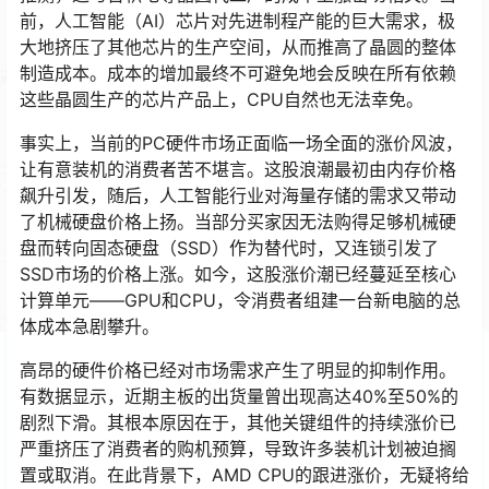
前，人工智能（AI）芯片对先进制程产能的巨大需求，极
大地挤压了其他芯片的生产空间，从而推高了晶圆的整体
制造成本。成本的增加最终不可避免地会反映在所有依赖
这些晶圆生产的芯片产品上，CPU自然也无法幸免。
事实上，当前的PC硬件市场正面临一场全面的涨价风波，
让有意装机的消费者苦不堪言。这股浪潮最初由内存价格
飙升引发，随后，人工智能行业对海量存储的需求又带动
了机械硬盘价格上扬。当部分买家因无法购得足够机械硬
盘而转向固态硬盘（SSD）作为替代时，又连锁引发了
SSD市场的价格上涨。如今，这股涨价潮已经蔓延至核心
计算单元——GPU和CPU，令消费者组建一台新电脑的总
体成本急剧攀升。
高昂的硬件价格已经对市场需求产生了明显的抑制作用。
有数据显示，近期主板的出货量曾出现高达40%至50%的
剧烈下滑。其根本原因在于，其他关键组件的持续涨价已
严重挤压了消费者的购机预算，导致许多装机计划被迫搁
置或取消。在此背景下，AMD CPU的跟进涨价，无疑将给