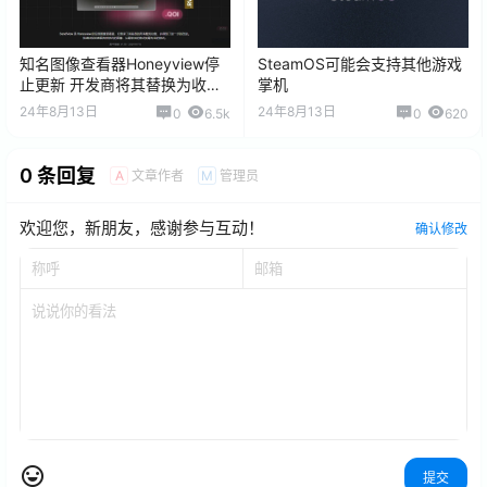
知名图像查看器Honeyview停
SteamOS可能会支持其他游戏
止更新 开发商将其替换为收费
掌机
的BandiView
24年8月13日
24年8月13日
0
6.5k
0
620
0 条回复
文章作者
管理员
A
M
欢迎您，新朋友，感谢参与互动！
确认修改
提交