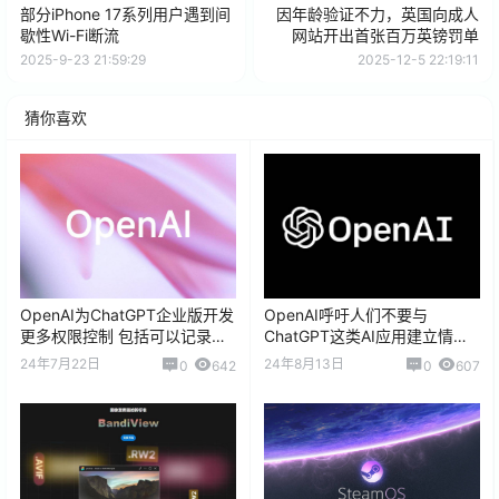
部分iPhone 17系列用户遇到间
因年龄验证不力，英国向成人
歇性Wi-Fi断流
网站开出首张百万英镑罚单
2025-9-23 21:59:29
2025-12-5 22:19:11
猜你喜欢
OpenAI为ChatGPT企业版开发
OpenAI呼吁人们不要与
更多权限控制 包括可以记录数
ChatGPT这类AI应用建立情感
据编辑及审计跟踪
联系防止出现糟糕的后果
24年7月22日
24年8月13日
0
642
0
607