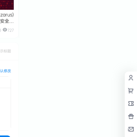
arus)
s安全漏
0
727
示标题
认修改