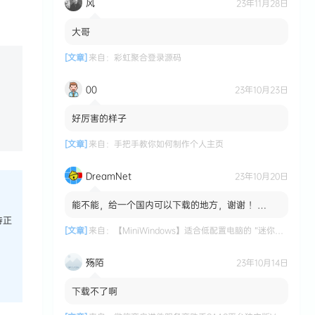
风
23年11月28日
大哥
[文章]
来自：
彩虹聚合登录源码
00
23年10月23日
好厉害的样子
[文章]
来自：
手把手教你如何制作个人主页
DreamNet
23年10月20日
能不能，给一个国内可以下载的地方，谢谢 ！
MiniWindows 适合低配置电脑的 “迷你版”
持正
Windows 系统 国内...
[文章]
来自：
【MiniWindows】适合低配置电脑的 “迷你版” Windows 系统
殇陌
23年10月14日
下载不了啊