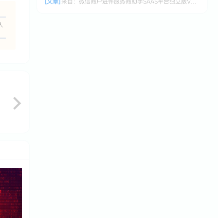
[文章]
来自：
微信商户进件服务商助手SAAS平台独立版V3.0.3 +小程序前端修复版
人