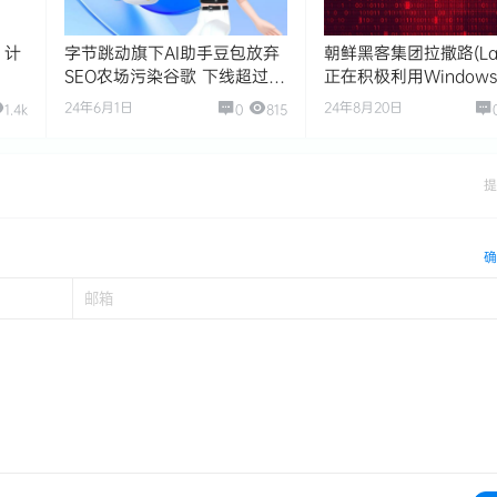
 计
字节跳动旗下AI助手豆包放弃
朝鲜黑客集团拉撒路(Laz
SEO农场污染谷歌 下线超过
正在积极利用Window
2,000万条垃圾内容
洞发起攻击
24年6月1日
24年8月20日
1.4k
0
815
提
确