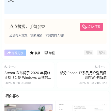
理。
点点赞赏，手留余香
给TA打赏
还没有人赞赏，快来当第一个赞赏的人吧！
0
0
海报分享
收藏
举报
科技资讯
科技资讯
Steam 宣布将于 2026 年初终
部分iPhone 17系列用户遇到间
止对 32 位 Windows 系统的支
歇性Wi-Fi断流
持
2025-9-20 0:28:18
2025-9-23 21:59:29
猜你喜欢