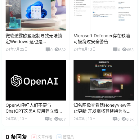
微软透露欧盟限制导致无法锁
Microsoft Defender存在缺陷
定Windows 这也是
可被绕过安全警告
CrowdStrike蓝屏事件的原因之
24年7月22日
24年8月13日
0
682
0
653
一
OpenAI呼吁人们不要与
知名图像查看器Honeyview停
ChatGPT这类AI应用建立情感
止更新 开发商将其替换为收费
联系防止出现糟糕的后果
的BandiView
24年8月13日
24年8月13日
0
607
0
6.5k
0 条回复
文章作者
管理员
A
M