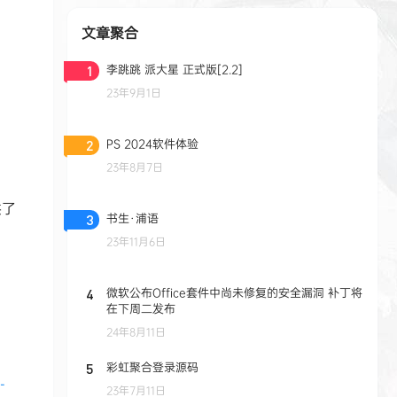
文章聚合
李跳跳 派大星 正式版[2.2]
1
23年9月1日
PS 2024软件体验
2
23年8月7日
供了
书生·浦语
3
23年11月6日
微软公布Office套件中尚未修复的安全漏洞 补丁将
4
在下周二发布
24年8月11日
彩虹聚合登录源码
5
-
23年7月11日