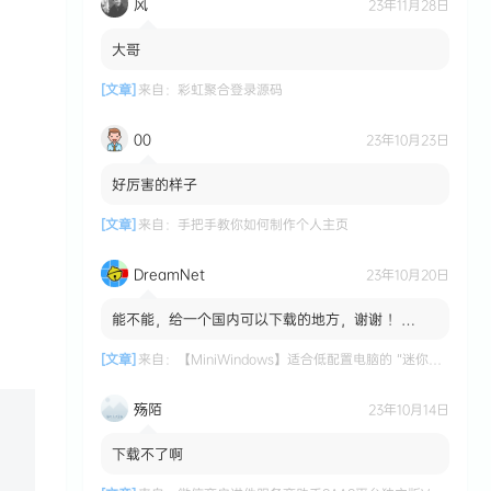
风
23年11月28日
大哥
[文章]
来自：
彩虹聚合登录源码
00
23年10月23日
好厉害的样子
[文章]
来自：
手把手教你如何制作个人主页
DreamNet
23年10月20日
能不能，给一个国内可以下载的地方，谢谢 ！
MiniWindows 适合低配置电脑的 “迷你版”
Windows 系统 国内...
[文章]
来自：
【MiniWindows】适合低配置电脑的 “迷你版” Windows 系统
殇陌
23年10月14日
下载不了啊