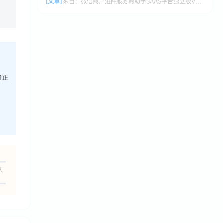
[文章]
来自：
微信商户进件服务商助手SAAS平台独立版V3.0.3 +小程序前端修复版
持正
人