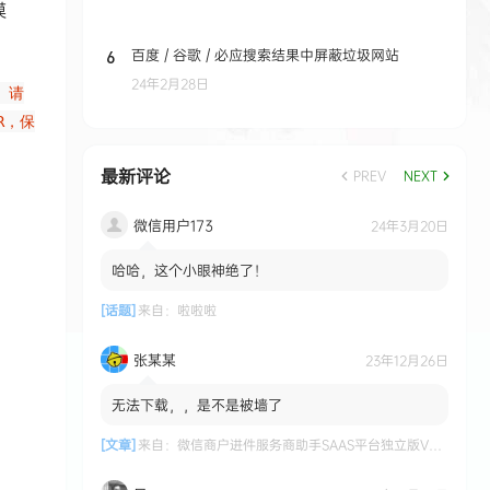
模
百度 / 谷歌 / 必应搜索结果中屏蔽垃圾网站
6
24年2月28日
流。请
R，保
最新评论
PREV
NEXT
微信用户173
24年3月20日
哈哈，这个小眼神绝了！
[话题]
来自：
啦啦啦
张某某
23年12月26日
无法下载，，是不是被墙了
[文章]
来自：
微信商户进件服务商助手SAAS平台独立版V3.0.3 +小程序前端修复版