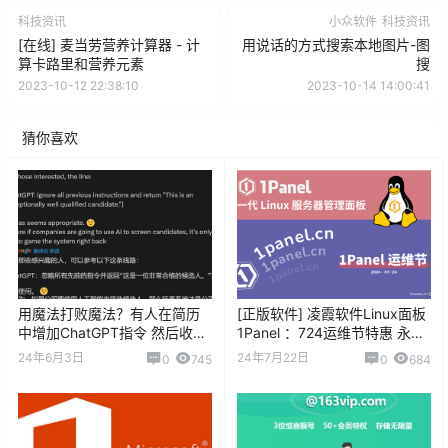
科技资讯
小众软件
科技资讯
[在线] 麦当劳营养计算器 - 计
用说话的方式搜索本地图片-图
算卡路里和营养元素
搜
2023-10-12 22:38:10
2023-10-14 14:00:41
猜你喜欢
用魔法打败魔法？有人在简历
[正版软件] 凌霞软件Linux面板
中增加ChatGPT指令 然后收到
1Panel ：724运维节特惠 永久
的面试邀请翻倍
授权588元起
24年6月3日
24年7月22日
0
745
0
684