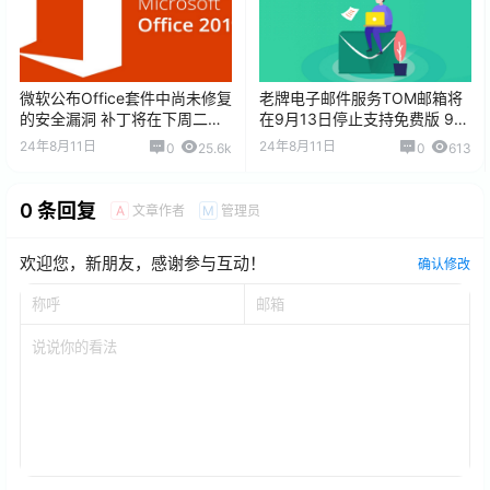
微软公布Office套件中尚未修复
老牌电子邮件服务TOM邮箱将
的安全漏洞 补丁将在下周二发
在9月13日停止支持免费版 9月
布
27日后清空数据
24年8月11日
24年8月11日
0
25.6k
0
613
0 条回复
文章作者
管理员
A
M
欢迎您，新朋友，感谢参与互动！
确认修改