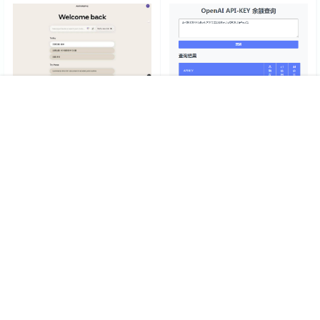
首页
专题
搜索
我的
GPT-4最强竞争对手Claude2来
OpenAI API-KEY如何避免被封
了
号 OpenAI API避免封禁的解决
方案
23年7月14日
23年7月16日
0
1k
2
2.4k
Midjourney再次迎来更新，
AI动漫绘图网站体验！
V5.2版本有哪些新功能？
23年8月10日
23年8月23日
0
950
0
1.3k