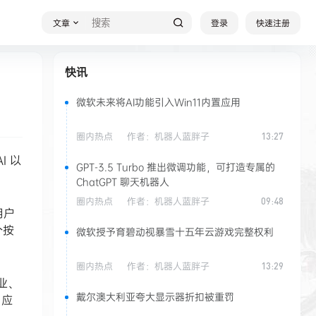
文章
登录
快速注册
快讯
微软未来将AI功能引入Win11内置应用
圈内热点
作者：
机器人蓝胖子
13:27
I 以
GPT-3.5 Turbo 推出微调功能，可打造专属的
ChatGPT 聊天机器人
圈内热点
作者：
机器人蓝胖子
09:48
用户
个按
微软授予育碧动视暴雪十五年云游戏完整权利
圈内热点
作者：
机器人蓝胖子
13:29
专业、
戴尔澳大利亚夸大显示器折扣被重罚
，应