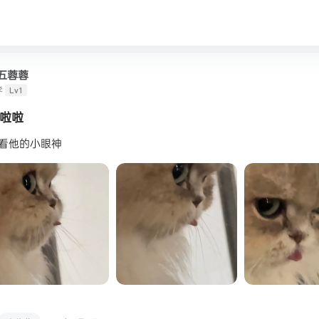
五蓉蓉
学
Lv1
啦啦
看他的小眼神