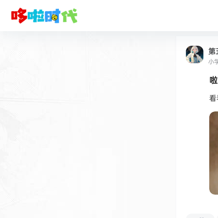
第
小
啦
看