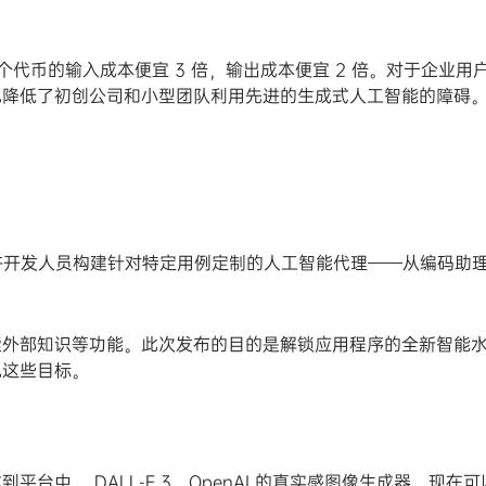
rbo 每个代币的输入成本便宜 3 倍，输出成本便宜 2 倍。对于企业用
也降低了初创公司和小型团队利用先进的生成式人工智能的障碍
工具集允许开发人员构建针对特定用例定制的人工智能代理——从编码助
索外部知识等功能。此次发布的目的是解锁应用程序的全新智能
现这些目标。
中。 DALL-E 3，OpenAI 的真实感图像生成器，现在可