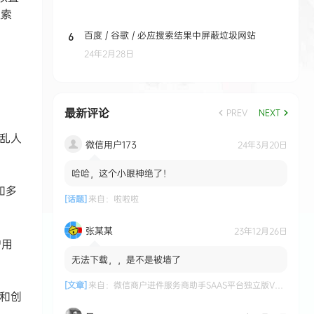
权索
百度 / 谷歌 / 必应搜索结果中屏蔽垃圾网站
6
24年2月28日
最新评论
PREV
NEXT
扰乱人
微信用户173
24年3月20日
哈哈，这个小眼神绝了！
和多
[话题]
来自：
啦啦啦
张某某
23年12月26日
护用
无法下载，，是不是被墙了
[文章]
来自：
微信商户进件服务商助手SAAS平台独立版V3.0.3 +小程序前端修复版
新和创