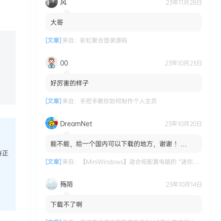
风
23年11月28日
大哥
[文章]
来自：
彩虹聚合登录源码
00
23年10月23日
好厉害的样子
[文章]
来自：
手把手教你如何制作个人主页
DreamNet
23年10月20日
能不能，给一个国内可以下载的地方，谢谢 ！
MiniWindows 适合低配置电脑的 “迷你版”
持正
Windows 系统 国内...
[文章]
来自：
【MiniWindows】适合低配置电脑的 “迷你版” Windows 系统
殇陌
23年10月14日
下载不了啊