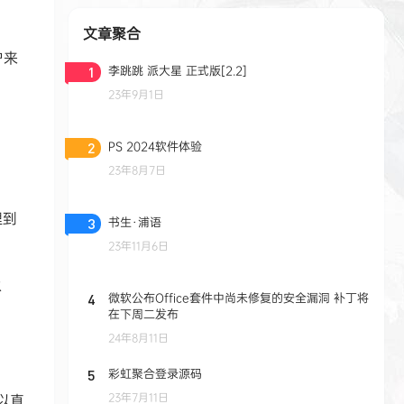
文章聚合
户来
李跳跳 派大星 正式版[2.2]
1
。
23年9月1日
PS 2024软件体验
2
23年8月7日
理到
书生·浦语
3
23年11月6日
水
微软公布Office套件中尚未修复的安全漏洞 补丁将
4
在下周二发布
24年8月11日
彩虹聚合登录源码
5
23年7月11日
以直