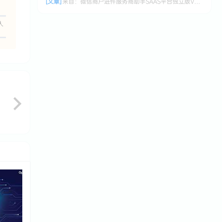
[文章]
来自：
微信商户进件服务商助手SAAS平台独立版V3.0.3 +小程序前端修复版
人