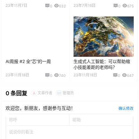
23年11月7日
23年7月16日
0
632
0
875
AI周报 #2 全“芯”的一周
生成式人工智能：可以帮助缩
小技能差距的老师吗？
23年11月18日
23年11月18日
0
740
0
647
0 条回复
文章作者
管理员
A
M
欢迎您，新朋友，感谢参与互动！
确认修改