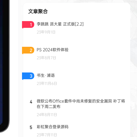
文章聚合
李跳跳 派大星 正式版[2.2]
1
23年9月1日
PS 2024软件体验
2
23年8月7日
书生·浦语
3
23年11月6日
微软公布Office套件中尚未修复的安全漏洞 补丁将
4
在下周二发布
24年8月11日
彩虹聚合登录源码
5
23年7月11日