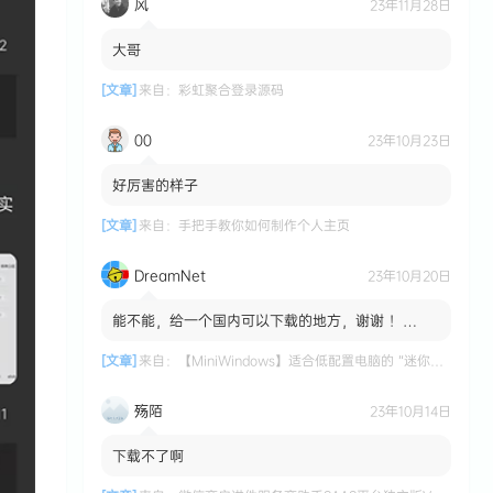
风
23年11月28日
大哥
[文章]
来自：
彩虹聚合登录源码
00
23年10月23日
好厉害的样子
[文章]
来自：
手把手教你如何制作个人主页
DreamNet
23年10月20日
能不能，给一个国内可以下载的地方，谢谢 ！
MiniWindows 适合低配置电脑的 “迷你版”
Windows 系统 国内...
[文章]
来自：
【MiniWindows】适合低配置电脑的 “迷你版” Windows 系统
殇陌
23年10月14日
下载不了啊