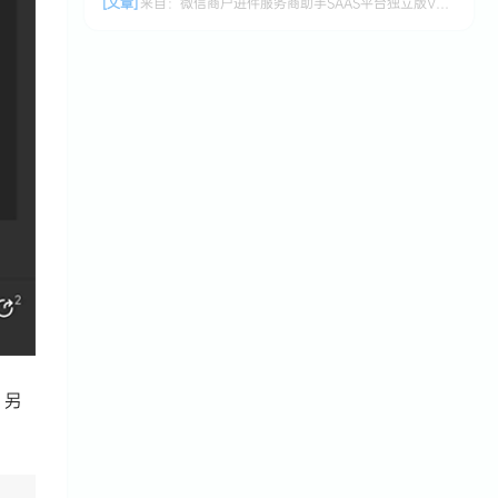
[文章]
来自：
微信商户进件服务商助手SAAS平台独立版V3.0.3 +小程序前端修复版
。另