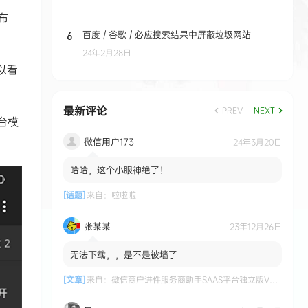
布
百度 / 谷歌 / 必应搜索结果中屏蔽垃圾网站
6
24年2月28日
以看
最新评论
PREV
NEXT
台模
微信用户173
24年3月20日
哈哈，这个小眼神绝了！
[话题]
来自：
啦啦啦
张某某
23年12月26日
无法下载，，是不是被墙了
[文章]
来自：
微信商户进件服务商助手SAAS平台独立版V3.0.3 +小程序前端修复版