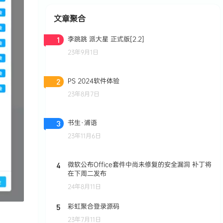
文章聚合
李跳跳 派大星 正式版[2.2]
1
23年9月1日
PS 2024软件体验
2
23年8月7日
书生·浦语
3
23年11月6日
微软公布Office套件中尚未修复的安全漏洞 补丁将
4
在下周二发布
24年8月11日
彩虹聚合登录源码
5
23年7月11日