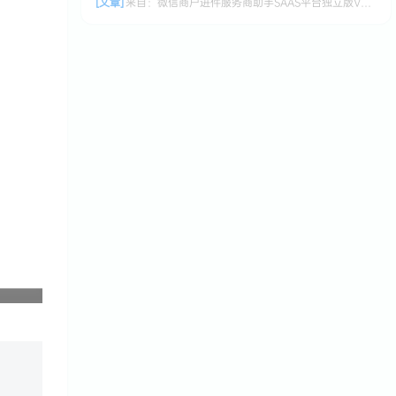
[文章]
来自：
微信商户进件服务商助手SAAS平台独立版V3.0.3 +小程序前端修复版