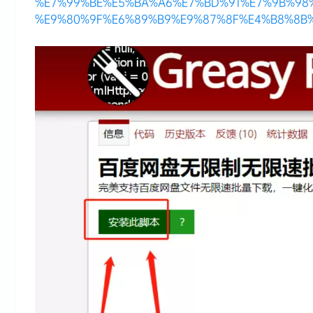
%E7%99%BE%E5%BA%A6%E7%BD%91%E7%9B%98
%E9%80%9F%E6%89%B9%E9%87%8F%E4%B8%8B