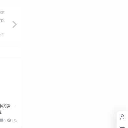
探索
12
:31
分钟搭建一
统
0
1.3k