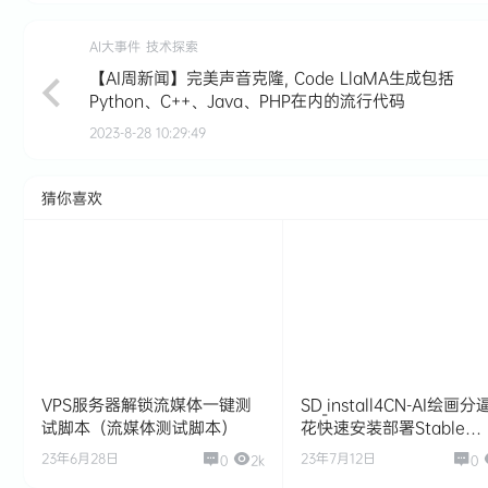
AI大事件
技术探索
【AI周新闻】完美声音克隆, Code LlaMA生成包括
Python、C++、Java、PHP在内的流行代码
2023-8-28 10:29:49
猜你喜欢
VPS服务器解锁流媒体一键测
SD_install4CN-AI绘画
试脚本（流媒体测试脚本）
花快速安装部署Stable
Diffusion
23年6月28日
23年7月12日
0
2k
0