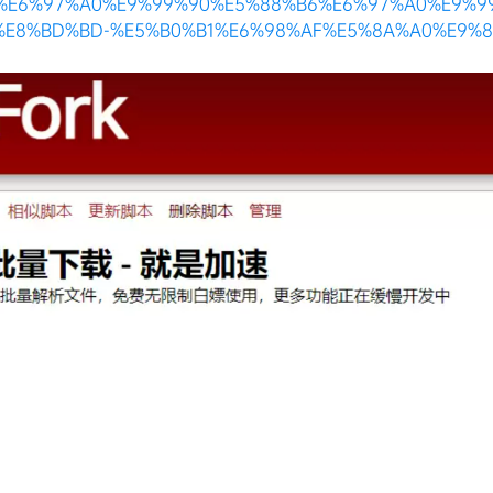
%E6%97%A0%E9%99%90%E5%88%B6%E6%97%A0%E9%9
%E8%BD%BD-%E5%B0%B1%E6%98%AF%E5%8A%A0%E9%8