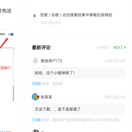
件拖进
百度 / 谷歌 / 必应搜索结果中屏蔽垃圾网站
6
24年2月28日
最新评论
PREV
NEXT
微信用户173
24年3月20日
哈哈，这个小眼神绝了！
[话题]
来自：
啦啦啦
张某某
23年12月26日
无法下载，，是不是被墙了
[文章]
来自：
微信商户进件服务商助手SAAS平台独立版V3.0.3 +小程序前端修复版