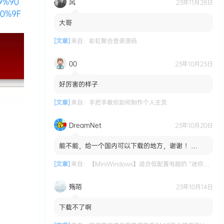
9%90
风
23年11月28日
0%9F
大哥
[文章]
来自：
彩虹聚合登录源码
00
23年10月23日
好厉害的样子
[文章]
来自：
手把手教你如何制作个人主页
DreamNet
23年10月20日
能不能，给一个国内可以下载的地方，谢谢 ！
MiniWindows 适合低配置电脑的 “迷你版”
Windows 系统 国内...
[文章]
来自：
【MiniWindows】适合低配置电脑的 “迷你版” Windows 系统
殇陌
23年10月14日
下载不了啊