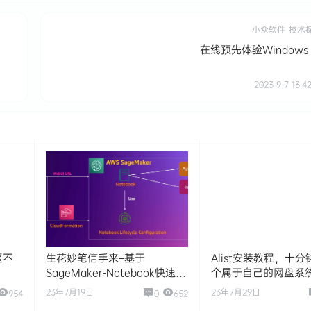
小众软件
技术
在线预先体验Windows 
2023-9-7 13:42
分逼不
生花妙笔信手来–基于
Alist安装教程，十
SageMaker-Notebook快速搭
个属于自己的网盘系
建托管的Stable-Diffusion–AI
23年7月19日
23年7月29日
954
0
652
作画可视化环境