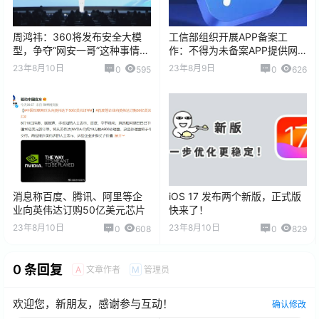
周鸿祎：360将发布安全大模
工信部组织开展APP备案工
型，争夺“网安一哥”这种事情很
作：不得为未备案APP提供网
无聊
络接入等服务
23年8月10日
23年8月9日
0
595
0
626
消息称百度、腾讯、阿里等企
iOS 17 发布两个新版，正式版
业向英伟达订购50亿美元芯片
快来了！
23年8月10日
23年8月10日
0
608
0
829
0 条回复
文章作者
管理员
A
M
欢迎您，新朋友，感谢参与互动！
确认修改