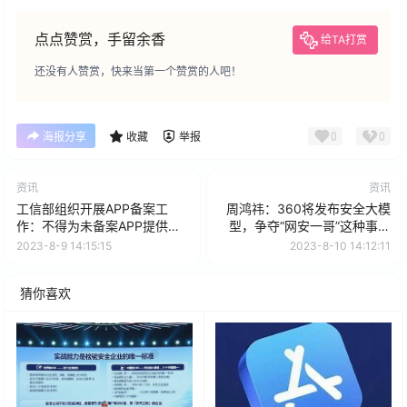
点点赞赏，手留余香
给TA打赏
还没有人赞赏，快来当第一个赞赏的人吧！
0
0
海报分享
收藏
举报
资讯
资讯
工信部组织开展APP备案工
周鸿祎：360将发布安全大模
作：不得为未备案APP提供网
型，争夺“网安一哥”这种事情
络接入等服务
很无聊
2023-8-9 14:15:15
2023-8-10 14:12:11
猜你喜欢