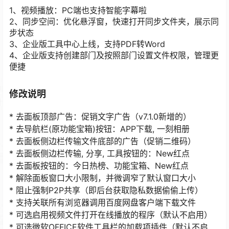
1、视频播放：PC端也支持智能字幕啦
2、同步空间：优化悬浮窗，快速打开同步文件夹，展示同
步状态
3、企业版工具中心上线，支持PDF转Word
4、企业版支持创建部门及按照部门设置文件权限，管理更
便捷
修改说明
* 去面板顶部广告：促销文字广告（v7.1.0新增的）
* 去导航栏(原功能宝箱)按钮：APP下载, 一刻相册
* 去面板侧边栏传输文件底部的广告（促销二维码）
* 去面板侧边栏传输, 分享, 工具按钮的：New红点
* 去面板按钮的：今日热榜、功能宝箱、New红点
* 解除面板窗口大小限制，并微调窄了默认窗口大小
* 阻止强制P2P共享（即后台获取隐私数据偷偷上传）
* 支持关联所有浏览器调用百度网盘客户端下载文件
* 可选启用视频文件打开在线播放的程序（默认不启用）
* 可选微软OFFICE软件工具栏的加载项插件（默认不启