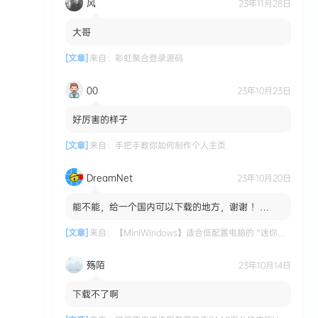
风
23年11月28日
大哥
[文章]
来自：
彩虹聚合登录源码
00
23年10月23日
好厉害的样子
[文章]
来自：
手把手教你如何制作个人主页
DreamNet
23年10月20日
能不能，给一个国内可以下载的地方，谢谢 ！
MiniWindows 适合低配置电脑的 “迷你版”
Windows 系统 国内...
[文章]
来自：
【MiniWindows】适合低配置电脑的 “迷你版” Windows 系统
殇陌
23年10月14日
下载不了啊