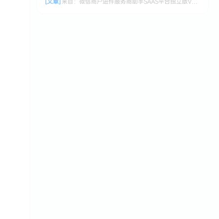
[文章]
来自：
微信商户进件服务商助手SAAS平台独立版V3.0.3 +小程序前端修复版