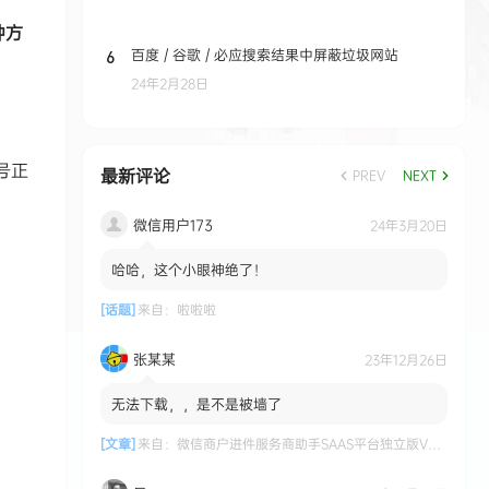
种方
百度 / 谷歌 / 必应搜索结果中屏蔽垃圾网站
6
24年2月28日
号正
最新评论
PREV
NEXT
微信用户173
24年3月20日
哈哈，这个小眼神绝了！
[话题]
来自：
啦啦啦
张某某
23年12月26日
无法下载，，是不是被墙了
[文章]
来自：
微信商户进件服务商助手SAAS平台独立版V3.0.3 +小程序前端修复版