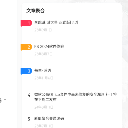
文章聚合
李跳跳 派大星 正式版[2.2]
1
23年9月1日
PS 2024软件体验
2
23年8月7日
书生·浦语
3
23年11月6日
微软公布Office套件中尚未修复的安全漏洞 补丁将
4
在下周二发布
码上
24年8月11日
彩虹聚合登录源码
5
23年7月11日