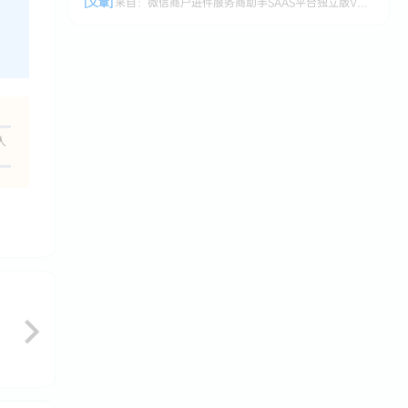
[文章]
来自：
微信商户进件服务商助手SAAS平台独立版V3.0.3 +小程序前端修复版
人