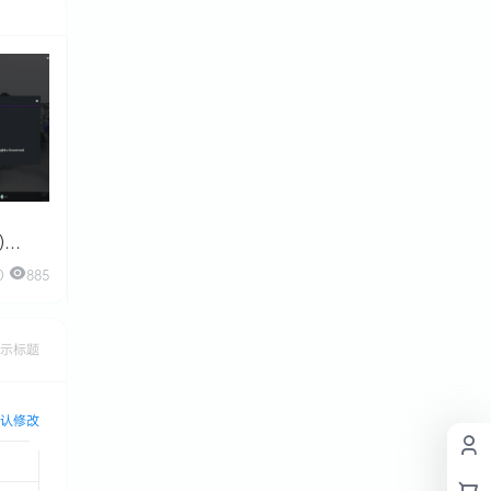
)
0
885
示标题
认修改