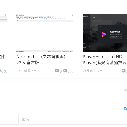
签文件
Notepad - - (文本编辑器)
PlayerFab Ultra HD
v2.6 官方版
Player(蓝光高清播放器
v7.0.4.3 高级版
23年6月27日
23年6月27日
630
0
899
提
确