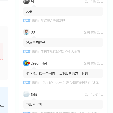
风
23年11月28日
大哥
[文章]
来自：
彩虹聚合登录源码
00
23年10月23日
好厉害的样子
[文章]
来自：
手把手教你如何制作个人主页
DreamNet
23年10月20日
能不能，给一个国内可以下载的地方，谢谢 ！
MiniWindows 适合低配置电脑的 “迷你版”
Windows 系统 国内...
[文章]
来自：
【MiniWindows】适合低配置电脑的 “迷你版” Windows 系统
殇陌
23年10月14日
下载不了啊
持正