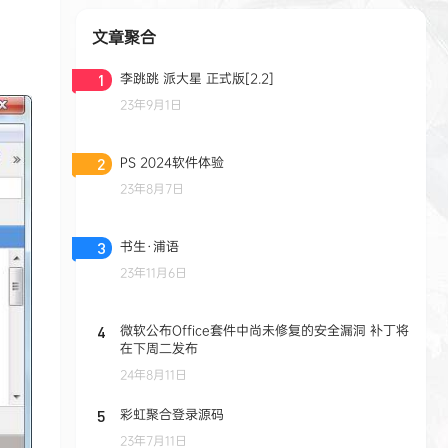
文章聚合
李跳跳 派大星 正式版[2.2]
1
23年9月1日
PS 2024软件体验
2
23年8月7日
书生·浦语
3
23年11月6日
微软公布Office套件中尚未修复的安全漏洞 补丁将
4
在下周二发布
24年8月11日
彩虹聚合登录源码
5
23年7月11日